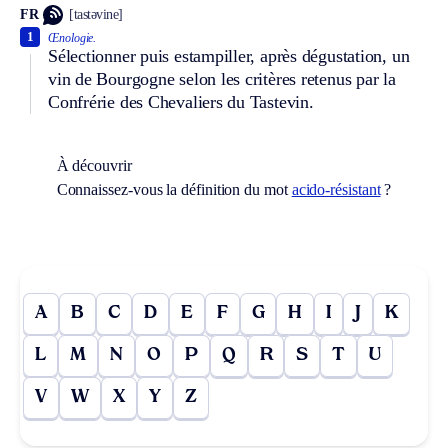
FR
[tastəvine]
1
Œnologie.
Sélectionner puis estampiller, après dégustation, un
vin de Bourgogne selon les critères retenus par la
Confrérie des Chevaliers du Tastevin.
À découvrir
Connaissez-vous la définition du mot
acido-résistant
?
A
B
C
D
E
F
G
H
I
J
K
L
M
N
O
P
Q
R
S
T
U
V
W
X
Y
Z