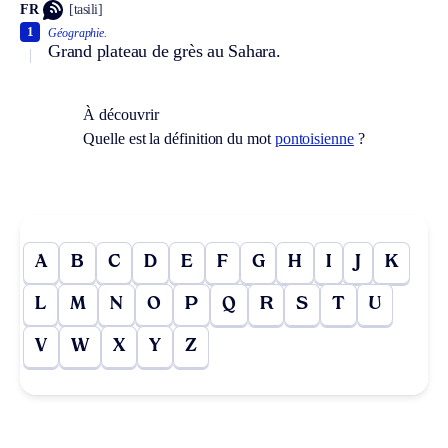
FR
[tasili]
1
Géographie.
Grand plateau de grès au Sahara.
À découvrir
Quelle est la définition du mot
pontoisienne
?
A
B
C
D
E
F
G
H
I
J
K
L
M
N
O
P
Q
R
S
T
U
V
W
X
Y
Z