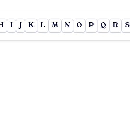
H
I
J
K
L
M
N
O
P
Q
R
S