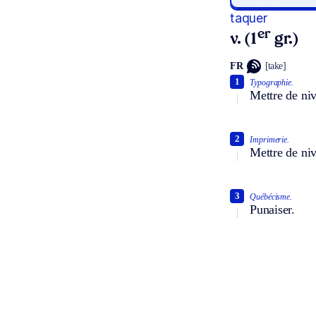
taquer
er
v. (1
gr.)
FR
[take]
1
Typographie.
Mettre de niv
2
Imprimerie.
Mettre de niv
3
Québécisme.
Punaiser.