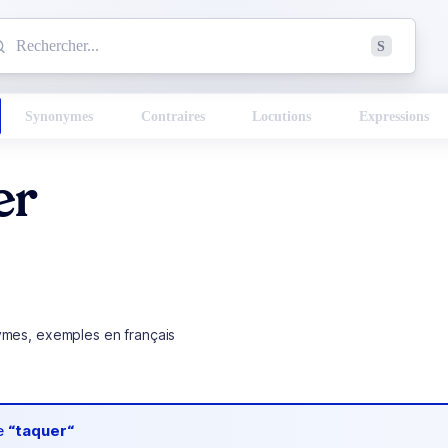
mmencez à chercher un mot dans le dictionnaire :
S
esults found.
Synonymes
Contraires
Locutions
Expressions
er
ymes, exemples en français
de
“taquer“