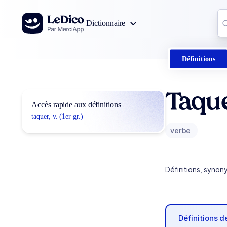
Aller au contenu
Co
Dictionnaire
0
r
Définitions
Taqu
Accès rapide aux définitions
taquer, v. (1er gr.)
verbe
Définitions, synon
Définitions 