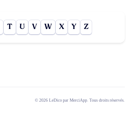
T
U
V
W
X
Y
Z
© 2026 LeDico par MerciApp. Tous droits réservés.