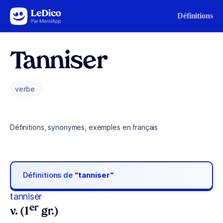
Aller au contenu
Définitions
Tanniser
verbe
Définitions, synonymes, exemples en français
Définitions de
“tanniser“
tanniser
er
v. (1
gr.)