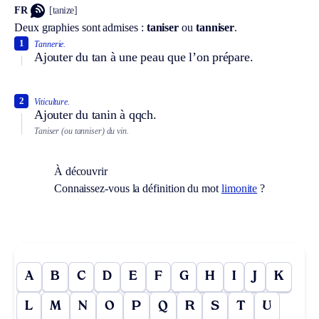
FR
[tanize]
Deux graphies sont admises :
taniser
ou
tanniser
.
1
Tannerie.
Ajouter du tan à une peau que l’on prépare.
2
Viticulture.
Ajouter du tanin à qqch.
Taniser (ou tanniser) du vin.
À découvrir
Connaissez-vous la définition du mot
limonite
?
A
B
C
D
E
F
G
H
I
J
K
L
M
N
O
P
Q
R
S
T
U