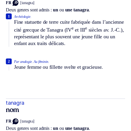
FR
[tanagʀa]
Deux genres sont admis :
un
ou
une tanagra
.
1
Archéologie.
Fine statuette de terre cuite fabriquée dans l’ancienne
e
e
cité grecque de Tanagra (IV
et III
siècles av. J.-C.),
représentant le plus souvent une jeune fille ou un
enfant aux traits délicats.
2
Par analogie.
Au féminin.
Jeune femme ou fillette svelte et gracieuse.
tanagra
nom
FR
[tanagʀa]
Deux genres sont admis :
un
ou
une tanagra
.