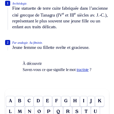
1
Archéologie.
Fine statuette de terre cuite fabriquée dans l’ancienne
e
e
cité grecque de Tanagra (IV
et III
siècles av. J.-C.),
représentant le plus souvent une jeune fille ou un
enfant aux traits délicats.
2
Par analogie.
Au féminin.
Jeune femme ou fillette svelte et gracieuse.
À découvrir
Savez-vous ce que signifie le mot
tractiste
?
A
B
C
D
E
F
G
H
I
J
K
L
M
N
O
P
Q
R
S
T
U