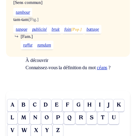
[Sens commun]
tambour
tam-tam
[Fig.]
tapage
publicité
bruit
foin
[Pop.]
battage
↪
[Fam.]
raffut
ramdam
À découvrir
Connaissez-vous la définition du mot
céans
?
A
B
C
D
E
F
G
H
I
J
K
L
M
N
O
P
Q
R
S
T
U
V
W
X
Y
Z