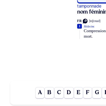
tamponnade
nom fémini
FR
[tɑ̃pɔnad]
1
Médecine.
Compression 
mort.
A
B
C
D
E
F
G