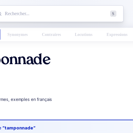
mmencez à chercher un mot dans le dictionnaire :
S
esults found.
Synonymes
Contraires
Locutions
Expressions
onnade
ymes, exemples en français
de
“tamponnade“