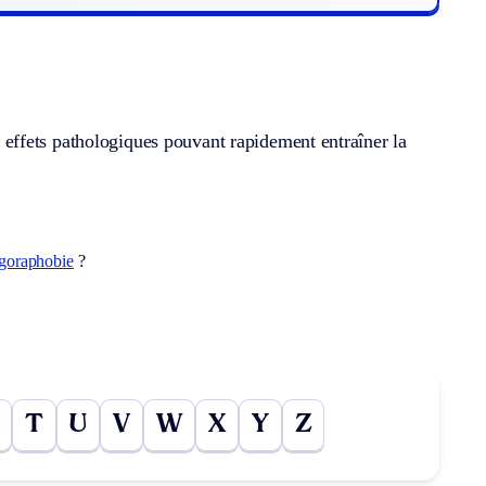
effets pathologiques pouvant rapidement entraîner la
goraphobie
?
T
U
V
W
X
Y
Z