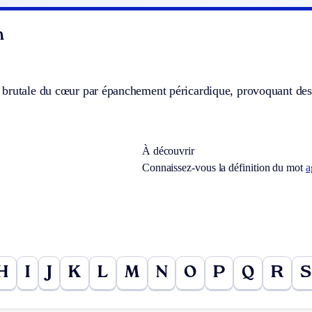
n
brutale du cœur par épanchement péricardique, provoquant des 
À découvrir
Connaissez-vous la définition du mot
a
H
I
J
K
L
M
N
O
P
Q
R
S