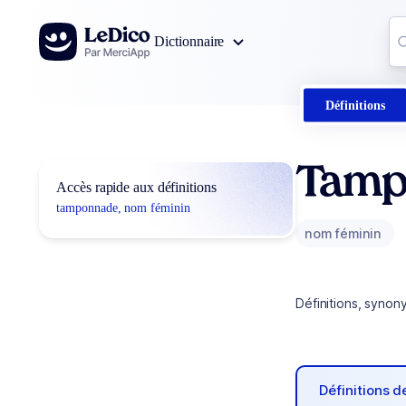
Aller au contenu
Co
Dictionnaire
0
r
Définitions
Tamp
Accès rapide aux définitions
tamponnade, nom féminin
nom féminin
Définitions, synon
Définitions 