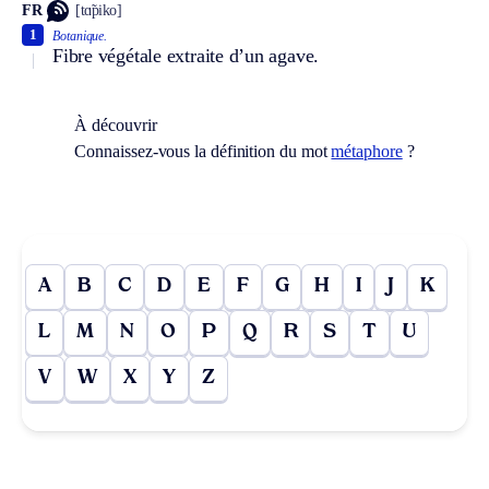
FR
[tɑ̃piko]
1
Botanique.
Fibre végétale extraite d’un agave.
À découvrir
Connaissez-vous la définition du mot
métaphore
?
A
B
C
D
E
F
G
H
I
J
K
L
M
N
O
P
Q
R
S
T
U
V
W
X
Y
Z