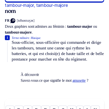
tambour-major, tambour-majore
nom
FR
[tɑ̃buʀmaʒɔʀ]
Deux graphies sont admises au féminin :
tambour-major
ou
tambour-majore
.
1
Terme militaire.
Musique.
Sous-officier, sous-officière qui commande et dirige
les tambours, tenant une canne qui rythme les
batteries, et qui est choisi(e) de haute taille et de belle
prestance pour marcher en tête du régiment.
À découvrir
Savez-vous ce que signifie le mot
amusette
?