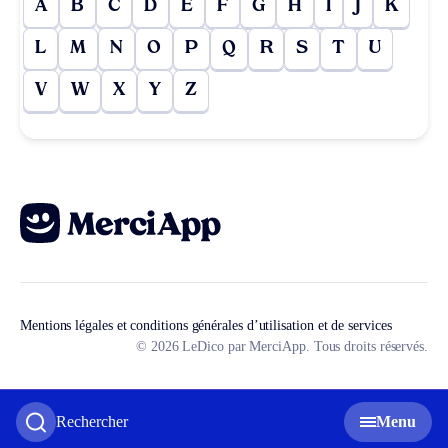
A
B
C
D
E
F
G
H
I
J
K
L
M
N
O
P
Q
R
S
T
U
V
W
X
Y
Z
Mentions légales et conditions générales d’utilisation et de services
© 2026 LeDico par MerciApp. Tous droits réservés.
Rechercher
Menu