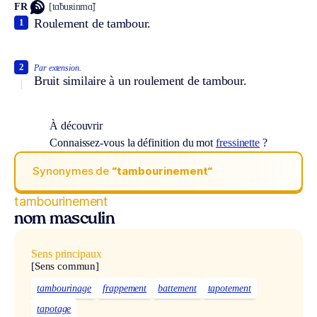
FR
[tɑ̃buʀinmɑ̃]
Roulement de tambour.
1
2
Par extension.
Bruit similaire à un roulement de tambour.
À découvrir
Connaissez-vous la définition du mot
fressinette
?
Synonymes de
“tambourinement“
tambourinement
nom masculin
Sens principaux
[Sens commun]
tambourinage
frappement
battement
tapotement
tapotage