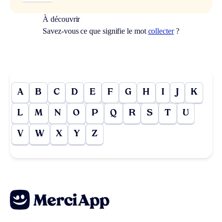
À découvrir
Savez-vous ce que signifie le mot
collecter
?
A
B
C
D
E
F
G
H
I
J
K
L
M
N
O
P
Q
R
S
T
U
V
W
X
Y
Z