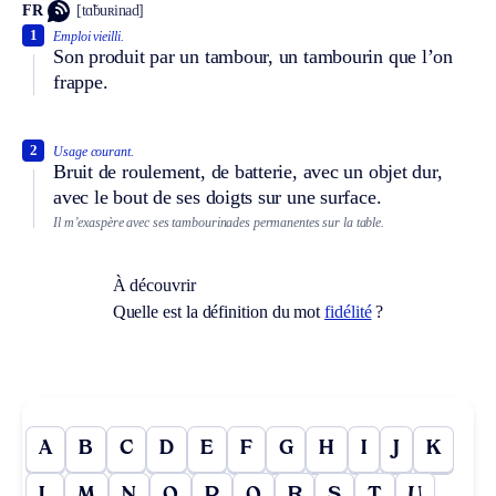
FR
[tɑ̃buʀinad]
1
Emploi vieilli.
Son produit par un tambour, un tambourin que l’on
frappe.
2
Usage courant.
Bruit de roulement, de batterie, avec un objet dur,
avec le bout de ses doigts sur une surface.
Il m’exaspère avec ses tambourinades permanentes sur la table.
À découvrir
Quelle est la définition du mot
fidélité
?
A
B
C
D
E
F
G
H
I
J
K
L
M
N
O
P
Q
R
S
T
U