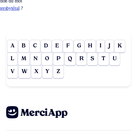
ition du mot
presbytéral
?
A
B
C
D
E
F
G
H
I
J
K
L
M
N
O
P
Q
R
S
T
U
V
W
X
Y
Z