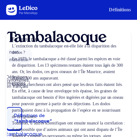
Aller au contenu
Définitions
Tambalacoque
En savoir plus
L’extinction du tambalacoque est-elle liée à la disparition des
nom
dodos ?
En 1973, le tambalacoque a été classé parmi les espèces en voie
masculin
de disparition. Les 13 spécimens restants étaient tous âgés de 300
ans. Or, les dodos, ces gros oiseaux de l’Île Maurice, avaient
Définitions,
disparu 300 ans auparavant.
synonymes,
exemples
Certains chercheurs ont alors pensé que les deux faits étaient liés.
en français
En effet, à cause de leur enveloppe très épaisse, les graines de
tambalacoque ont besoin d’être ingérées et digérées par un oiseau
pour pouvoir germer à partir de ses déjections. Les dodos
participaient donc à la propagation de l’espèce en se nourrissant
Définitions de
de ces graines.
“tambalacoque“
Toutefois, d’autres scientifiques ont ensuite nuancé la corrélation :
il est possible que d’autres animaux qui ont aussi disparu de l’Île
tambalacoque
Maurice, comme les perroquets ou même les tortues, aient