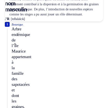
nom
également contribué à la dispersion et à la germination des graines
masculin
du tambalacoque. De plus, l’introduction de nouvelles espèces
comme les singes a pu aussi jouer un rôle déterminant.
FR
[tɑ̃balakɔk]
1
Botanique.
Arbre
endémique
de
l’Île
Maurice
appartenant
à
la
famille
des
sapotacées
et
dont
les
graines,