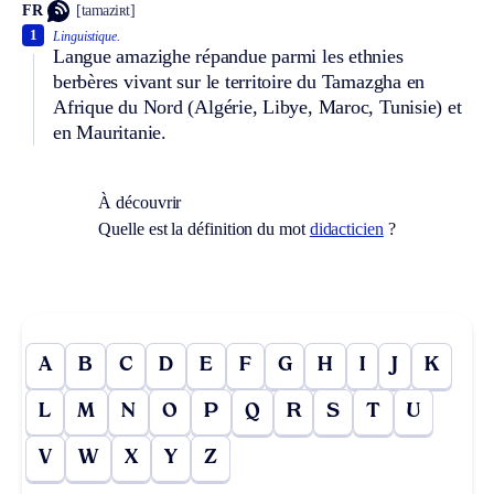
FR
[tamaziʀt]
1
Linguistique.
Langue amazighe répandue parmi les ethnies
berbères vivant sur le territoire du Tamazgha en
Afrique du Nord (Algérie, Libye, Maroc, Tunisie) et
en Mauritanie.
À découvrir
Quelle est la définition du mot
didacticien
?
A
B
C
D
E
F
G
H
I
J
K
L
M
N
O
P
Q
R
S
T
U
V
W
X
Y
Z