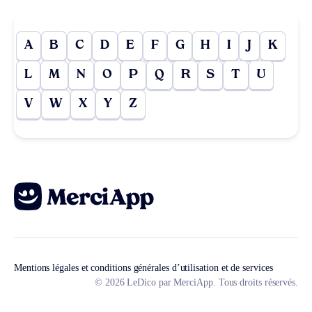
A
B
C
D
E
F
G
H
I
J
K
L
M
N
O
P
Q
R
S
T
U
V
W
X
Y
Z
Mentions légales et conditions générales d’utilisation et de services
© 2026 LeDico par MerciApp. Tous droits réservés.