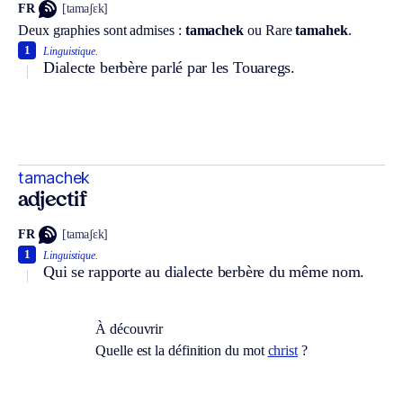
FR
[tamaʃɛk]
Deux graphies sont admises :
tamachek
ou
Rare
tamahek
.
1
Linguistique.
Dialecte berbère parlé par les Touaregs.
tamachek
adjectif
FR
[tamaʃɛk]
1
Linguistique.
Qui se rapporte au dialecte berbère du même nom.
À découvrir
Quelle est la définition du mot
christ
?