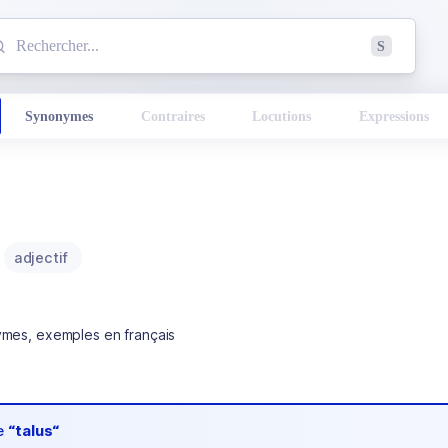
mmencez à chercher un mot dans le dictionnaire :
S
esults found.
Synonymes
Contraires
Locutions
Expressions
adjectif
ymes, exemples en français
de
“talus“