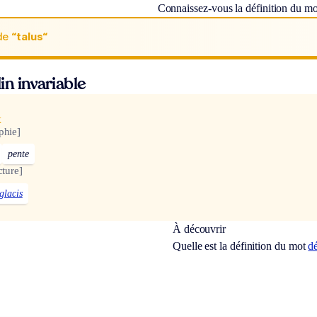
Connaissez-vous la définition du m
de
“talus“
n invariable
x
phie]
pente
cture]
glacis
À découvrir
Quelle est la définition du mot
d