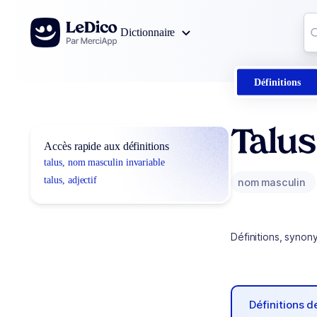
Aller au contenu
Co
Dictionnaire
0
r
Définitions
Talus
Accès rapide aux définitions
talus, nom masculin invariable
talus, adjectif
nom masculin
Définitions, synon
Définitions 