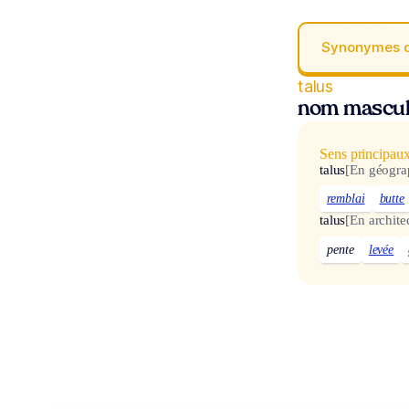
Synonymes 
talus
nom masculi
Sens principau
talus
[En géogra
remblai
butte
talus
[En archite
pente
levée