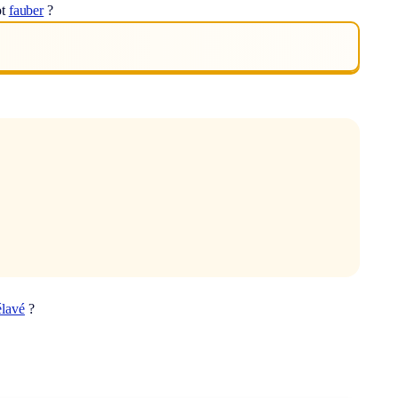
ot
fauber
?
élavé
?