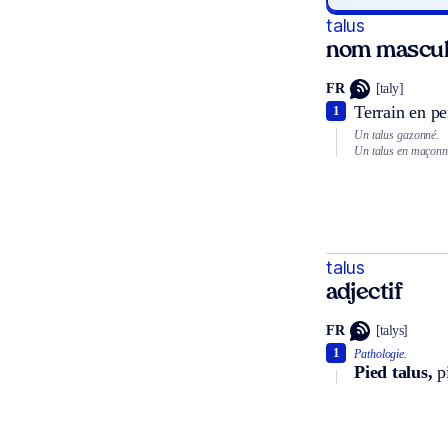
talus
nom masculi
FR
[taly]
Terrain en pe
1
Un talus gazonné.
Un talus en maçonn
talus
adjectif
FR
[talys]
1
Pathologie.
Pied talus,
pi