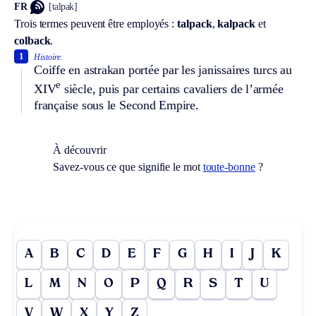
FR
[talpak]
Trois termes peuvent être employés :
talpack
,
kalpack
et
colback
.
1
Histoire.
Coiffe en astrakan portée par les janissaires turcs au
e
XIV
siècle, puis par certains cavaliers de l’armée
française sous le Second Empire.
À découvrir
Savez-vous ce que signifie le mot
toute-bonne
?
A
B
C
D
E
F
G
H
I
J
K
L
M
N
O
P
Q
R
S
T
U
V
W
X
Y
Z