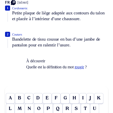
FR
[talɔnɛt]
1
Cordonnerie.
Petite plaque de liège adaptée aux contours du talon
et placée à l’intérieur d’une chaussure.
2
Couture.
Bandelette de tissu cousue en bas d’une jambe de
pantalon pour en ralentir l’usure.
À découvrir
Quelle est la définition du mot
rougir
?
A
B
C
D
E
F
G
H
I
J
K
L
M
N
O
P
Q
R
S
T
U