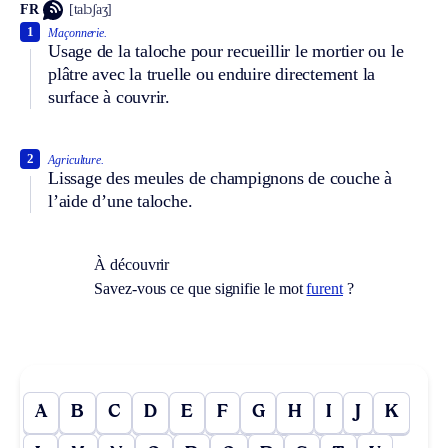
FR
[talɔʃaʒ]
1
Maçonnerie.
Usage de la taloche pour recueillir le mortier ou le
plâtre avec la truelle ou enduire directement la
surface à couvrir.
2
Agriculture.
Lissage des meules de champignons de couche à
l’aide d’une taloche.
À découvrir
Savez-vous ce que signifie le mot
furent
?
A
B
C
D
E
F
G
H
I
J
K