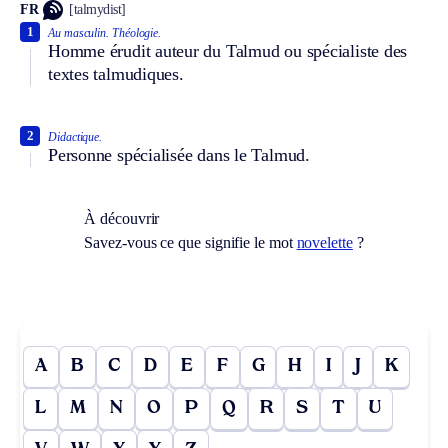
FR
[talmydist]
1
Au masculin.
Théologie.
Homme érudit auteur du Talmud ou spécialiste des
textes talmudiques.
2
Didactique.
Personne spécialisée dans le Talmud.
À découvrir
Savez-vous ce que signifie le mot
novelette
?
A
B
C
D
E
F
G
H
I
J
K
L
M
N
O
P
Q
R
S
T
U