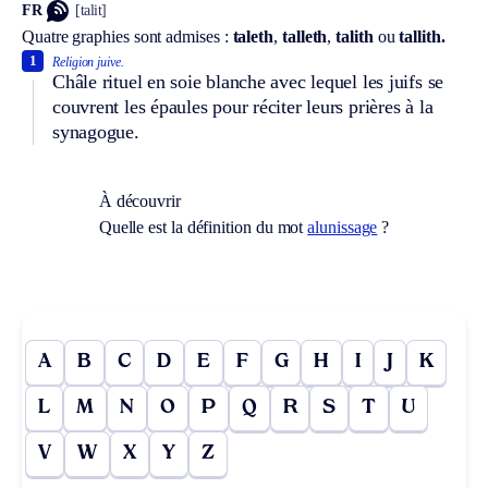
FR
[talit]
Quatre graphies sont admises :
taleth
,
talleth
,
talith
ou
tallith.
1
Religion juive.
Châle rituel en soie blanche avec lequel les juifs se
couvrent les épaules pour réciter leurs prières à la
synagogue.
À découvrir
Quelle est la définition du mot
alunissage
?
A
B
C
D
E
F
G
H
I
J
K
L
M
N
O
P
Q
R
S
T
U
V
W
X
Y
Z