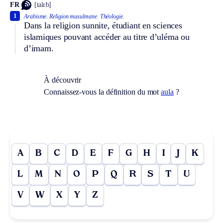
FR
[talɛb]
1
Arabisme.
Religion musulmane.
Théologie.
Dans la religion sunnite, étudiant en sciences
islamiques pouvant accéder au titre d’uléma ou
d’imam.
À découvrir
Connaissez-vous la définition du mot
aula
?
A
B
C
D
E
F
G
H
I
J
K
L
M
N
O
P
Q
R
S
T
U
V
W
X
Y
Z