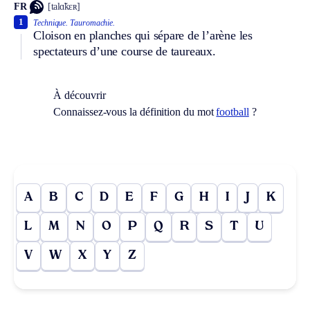
FR
[talɑ̃kɛʀ]
1
Technique.
Tauromachie.
Cloison en planches qui sépare de l’arène les
spectateurs d’une course de taureaux.
À découvrir
Connaissez-vous la définition du mot
football
?
A
B
C
D
E
F
G
H
I
J
K
L
M
N
O
P
Q
R
S
T
U
V
W
X
Y
Z