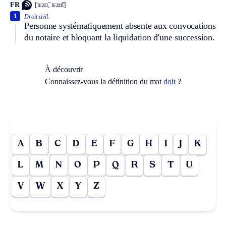
FR
[tɛzɑ̃, tɛzɑ̃t]
1
Droit civil.
Personne systématiquement absente aux convocations
du notaire et bloquant la liquidation d'une succession.
À découvrir
Connaissez-vous la définition du mot
doit
?
A
B
C
D
E
F
G
H
I
J
K
L
M
N
O
P
Q
R
S
T
U
V
W
X
Y
Z