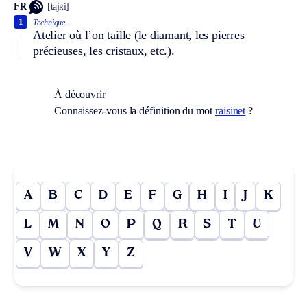
FR
[tajʀi]
1
Technique.
Atelier où l’on taille (le diamant, les pierres
précieuses, les cristaux, etc.).
À découvrir
Connaissez-vous la définition du mot
raisinet
?
A
B
C
D
E
F
G
H
I
J
K
L
M
N
O
P
Q
R
S
T
U
V
W
X
Y
Z