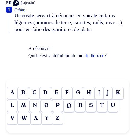
FR
[tajʀasin]
1
Cuisine.
Ustensile servant à découper en spirale certains
légumes (pommes de terre, carottes, radis, rave…)
pour en faire des garnitures de plats.
À découvrir
Quelle est la définition du mot
bulldozer
?
A
B
C
D
E
F
G
H
I
J
K
L
M
N
O
P
Q
R
S
T
U
V
W
X
Y
Z