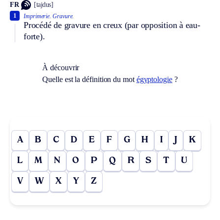
FR
[tajdus]
1
Imprimerie.
Gravure.
Procédé de gravure en creux (par opposition à eau-
forte).
À découvrir
Quelle est la définition du mot
égyptologie
?
A
B
C
D
E
F
G
H
I
J
K
L
M
N
O
P
Q
R
S
T
U
V
W
X
Y
Z