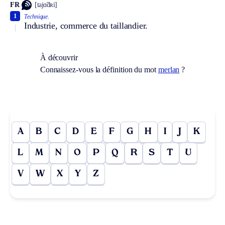
FR
[tajɑ̃dʀi]
1
Technique.
Industrie, commerce du taillandier.
À découvrir
Connaissez-vous la définition du mot
merlan
?
A
B
C
D
E
F
G
H
I
J
K
L
M
N
O
P
Q
R
S
T
U
V
W
X
Y
Z