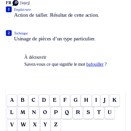
FR
[tajaʒ]
1
Emploi rare.
Action de tailler. Résultat de cette action.
2
Technique.
Usinage de pièces d’un type particulier.
À découvrir
Savez-vous ce que signifie le mot
bafouiller
?
A
B
C
D
E
F
G
H
I
J
K
L
M
N
O
P
Q
R
S
T
U
V
W
X
Y
Z