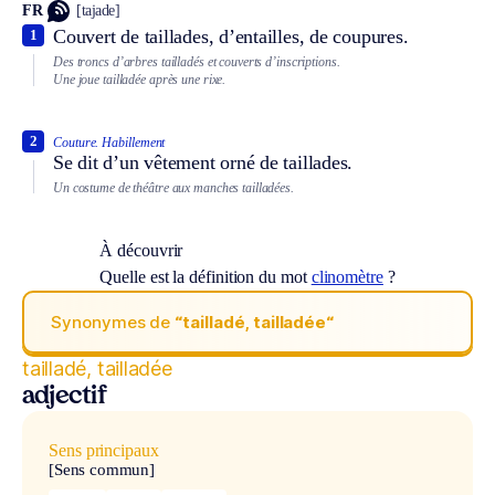
FR
[tajade]
Couvert de taillades, d’entailles, de coupures.
1
Des troncs d’arbres tailladés et couverts d’inscriptions.
Une joue tailladée après une rixe.
2
Couture.
Habillement
Se dit d’un vêtement orné de taillades.
Un costume de théâtre aux manches tailladées.
À découvrir
Quelle est la définition du mot
clinomètre
?
Synonymes de
“tailladé, tailladée“
tailladé, tailladée
adjectif
Sens principaux
[Sens commun]