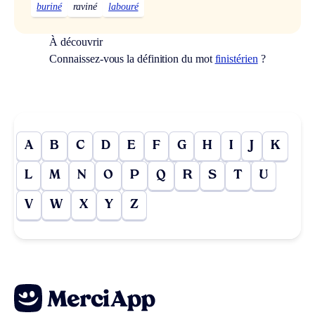
buriné
raviné
labouré
À découvrir
Connaissez-vous la définition du mot
finistérien
?
A
B
C
D
E
F
G
H
I
J
K
L
M
N
O
P
Q
R
S
T
U
V
W
X
Y
Z