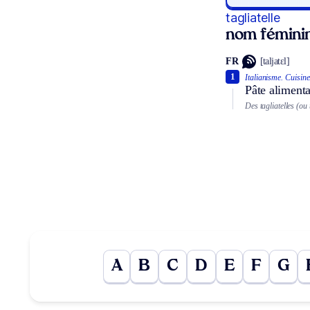
tagliatelle
nom fémini
FR
[taljatɛl]
1
Italianisme.
Cuisine
Pâte alimenta
Des tagliatelles (ou 
A
B
C
D
E
F
G