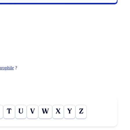
hrophile
?
T
U
V
W
X
Y
Z