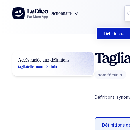
Aller au contenu
Co
Dictionnaire
0
r
Définitions
Taglia
Accès rapide aux définitions
tagliatelle, nom féminin
nom féminin
Définitions, synon
Définitions 