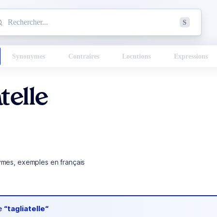
mmencez à chercher un mot dans le dictionnaire :
S
esults found.
Synonymes
Contraires
Locutions
Expressions
telle
ymes, exemples en français
de
“tagliatelle“