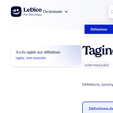
Aller au contenu
Co
Dictionnaire
0
r
Définitions
Tagin
Accès rapide aux définitions
tagine, nom masculin
nom masculin
Définitions, synon
Définitions 