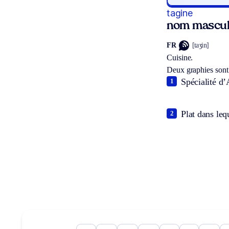
tagine
nom mascul
FR
[taʒin]
Cuisine.
Deux graphies sont
Spécialité d’
1
Plat dans leq
2