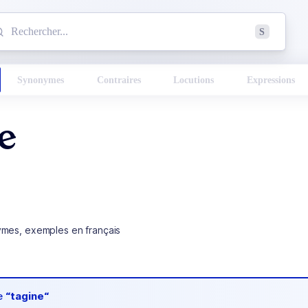
mmencez à chercher un mot dans le dictionnaire :
S
esults found.
Synonymes
Contraires
Locutions
Expressions
e
ymes, exemples en français
de
“tagine“