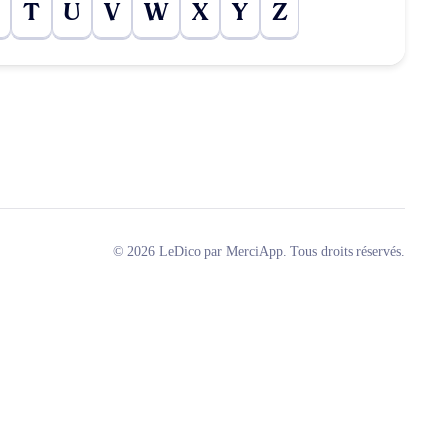
T
U
V
W
X
Y
Z
© 2026 LeDico par MerciApp. Tous droits réservés.