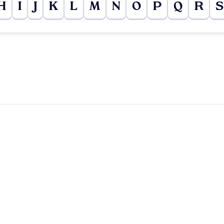
H
I
J
K
L
M
N
O
P
Q
R
S