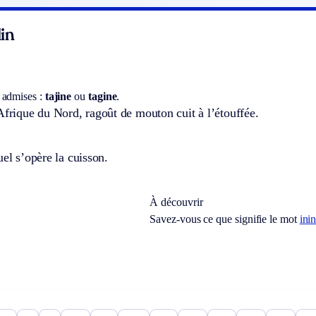
in
 admises :
tajine
ou
tagine
.
Afrique du Nord, ragoût de mouton cuit à l’étouffée.
uel s’opère la cuisson.
À découvrir
Savez-vous ce que signifie le mot
ini