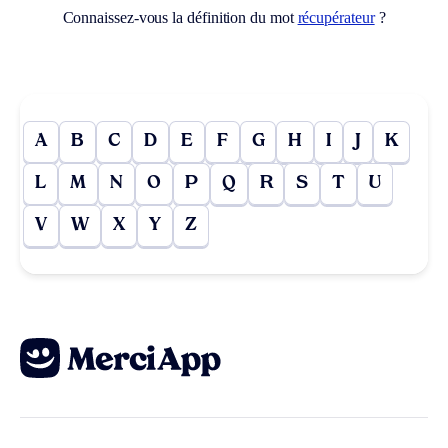
Connaissez-vous la définition du mot
récupérateur
?
A
B
C
D
E
F
G
H
I
J
K
L
M
N
O
P
Q
R
S
T
U
V
W
X
Y
Z