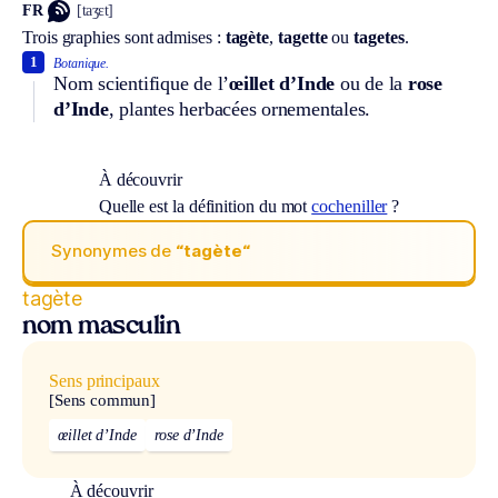
FR
[taʒɛt]
Trois graphies sont admises :
tagète
,
tagette
ou
tagetes
.
1
Botanique.
Nom scientifique de l’
œillet d’Inde
ou de la
rose
d’Inde
, plantes herbacées ornementales.
À découvrir
Quelle est la définition du mot
cocheniller
?
Synonymes de
“tagète“
tagète
nom masculin
Sens principaux
[Sens commun]
œillet d’Inde
rose d’Inde
À découvrir