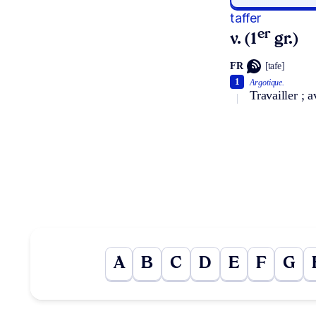
taffer
er
v. (1
gr.)
FR
[tafe]
1
Argotique.
Travailler ; a
A
B
C
D
E
F
G