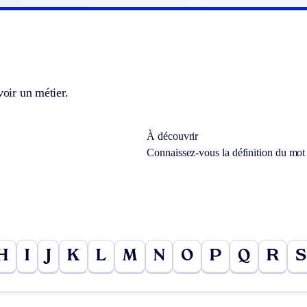
voir un métier.
À découvrir
Connaissez-vous la définition du mo
H
I
J
K
L
M
N
O
P
Q
R
S