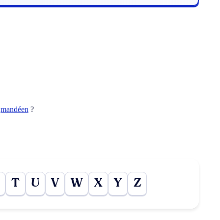
t
mandéen
?
T
U
V
W
X
Y
Z