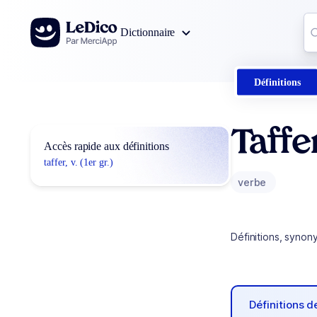
Aller au contenu
Co
Dictionnaire
0
r
Définitions
Taffe
Accès rapide aux définitions
taffer, v. (1er gr.)
verbe
Définitions, synon
Définitions 