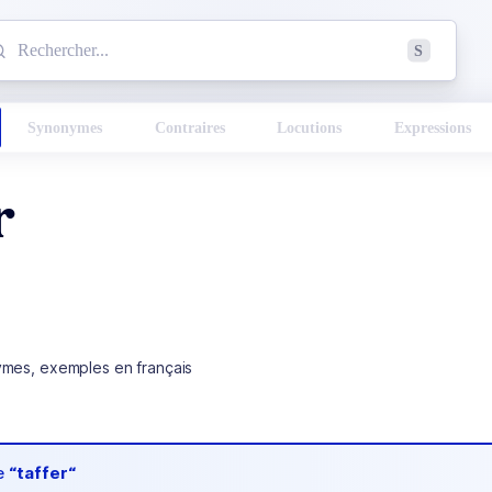
mmencez à chercher un mot dans le dictionnaire :
S
esults found.
Synonymes
Contraires
Locutions
Expressions
r
ymes, exemples en français
de
“taffer“