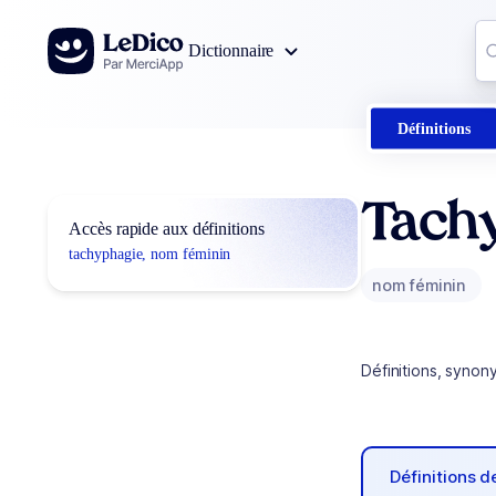
Aller au contenu
Co
Dictionnaire
0
r
Définitions
Tach
Accès rapide aux définitions
tachyphagie, nom féminin
nom féminin
Définitions, synon
Définitions 