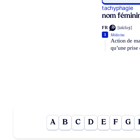
tachyphagie
nom fémini
FR
[takifaʒi]
1
Médecine.
Action de ma
qu’une prise 
A
B
C
D
E
F
G