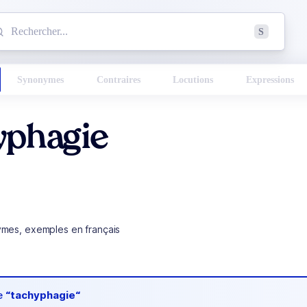
mmencez à chercher un mot dans le dictionnaire :
S
esults found.
Synonymes
Contraires
Locutions
Expressions
yphagie
ymes, exemples en français
de
“tachyphagie“