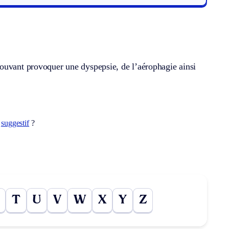
pouvant provoquer une dyspepsie, de l’aérophagie ainsi
t
suggestif
?
T
U
V
W
X
Y
Z