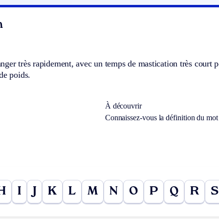
n
nger très rapidement, avec un temps de mastication très court 
de poids.
À découvrir
Connaissez-vous la définition du mo
H
I
J
K
L
M
N
O
P
Q
R
S