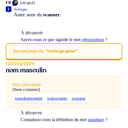
FR
[takɔgʀaf]
1
Technique.
Autre nom du
scanner
.
À découvrir
Savez-vous ce que signifie le mot
rétroposition
?
Synonymes de
“tachographe“
tachographe
nom masculin
Sens principaux
[Sens commun]
tomodensitomètre
scanographe
scanneur
À découvrir
Connaissez-vous la définition du mot
squattage
?