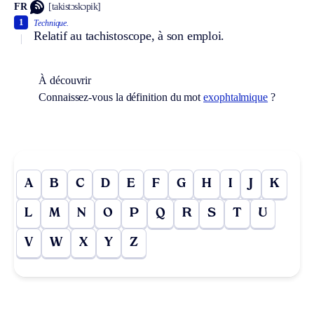
FR
[takistɔskɔpik]
1
Technique.
Relatif au tachistoscope, à son emploi.
À découvrir
Connaissez-vous la définition du mot
exophtalmique
?
A
B
C
D
E
F
G
H
I
J
K
L
M
N
O
P
Q
R
S
T
U
V
W
X
Y
Z