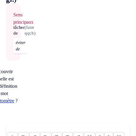
gr.)
Sens
principaux
tâcher
(faire
de
qqch)
éviter
de
couvrir
elle est
définition
 mot
ctomètre
?