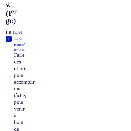
v.
er
(1
gr.)
FR
[tɑʃe]
1
Verbe
transitif
indirect.
Faire
des
efforts
pour
accomplir
une
tâche,
pour
venir
à
bout
de