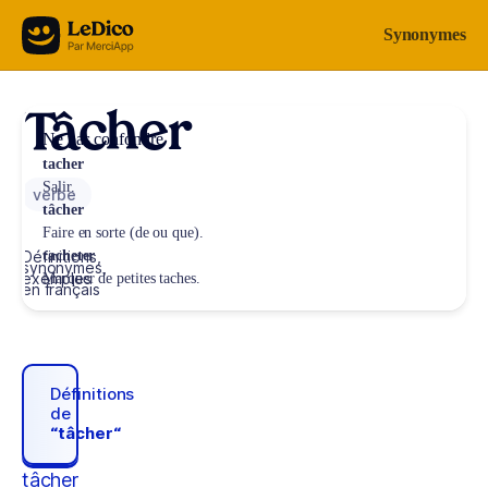
Aller au contenu
Synonymes
Tâcher
Ne pas confondre
tacher
Salir.
verbe
tâcher
Faire en sorte (de ou que).
Définitions,
tacheter
synonymes,
exemples
Marquer de petites taches.
en français
Définitions
de
“tâcher“
tâcher