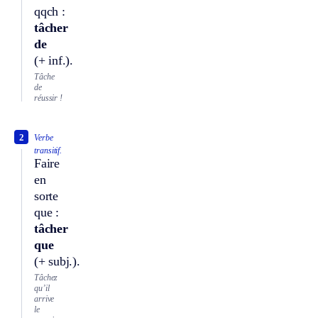
qqch :
tâcher
de
(+ inf.).
Tâche
de
réussir !
2
Verbe
transitif.
Faire
en
sorte
que :
tâcher
que
(+ subj.).
Tâchez
qu’il
arrive
le