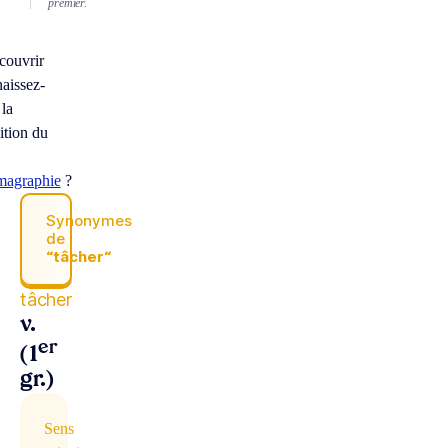
premier.
couvrir
aissez-
 la
ition du
agraphie
?
Synonymes
de
“tâcher“
tâcher
v.
er
(1
gr.)
Sens