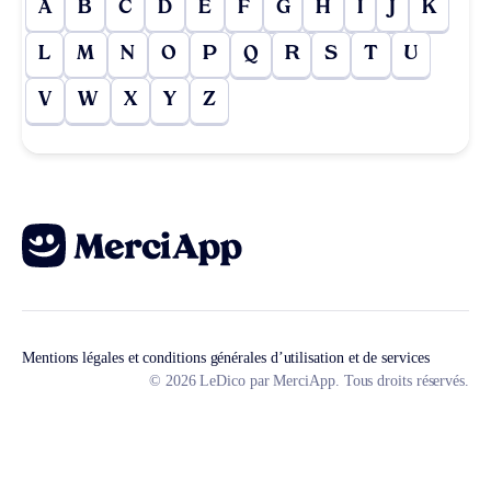
A
B
C
D
E
F
G
H
I
J
K
L
M
N
O
P
Q
R
S
T
U
V
W
X
Y
Z
Mentions légales et conditions générales d’utilisation et de services
© 2026 LeDico par MerciApp. Tous droits réservés.