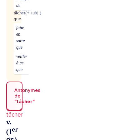
de
tâcher
(+ subj.)
que
faire
en
sorte
que
veiller
à ce
que
Antonymes
de
“tâcher“
tâcher
v.
er
(1