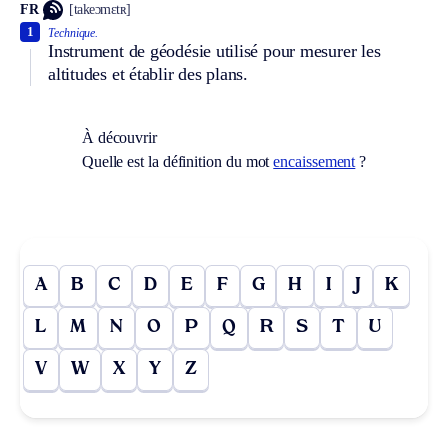
FR
[takeɔmɛtʀ]
1
Technique.
Instrument de géodésie utilisé pour mesurer les
altitudes et établir des plans.
À découvrir
Quelle est la définition du mot
encaissement
?
A
B
C
D
E
F
G
H
I
J
K
L
M
N
O
P
Q
R
S
T
U
V
W
X
Y
Z