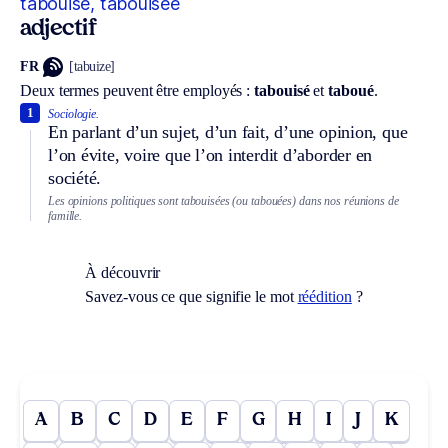
tabouisé, tabouisée
adjectif
FR
[tabuize]
Deux termes peuvent être employés :
tabouisé
et
taboué
.
1
Sociologie.
En parlant d’un sujet, d’un fait, d’une opinion, que
l’on évite, voire que l’on interdit d’aborder en
société.
Les opinions politiques sont tabouisées (ou tabouées) dans nos réunions de
famille.
À découvrir
Savez-vous ce que signifie le mot
réédition
?
A
B
C
D
E
F
G
H
I
J
K