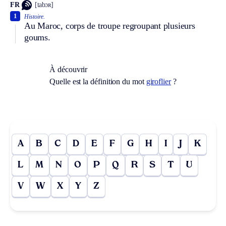
FR
[tabɔʀ]
1
Histoire.
Au Maroc, corps de troupe regroupant plusieurs
goums.
À découvrir
Quelle est la définition du mot
giroflier
?
A
B
C
D
E
F
G
H
I
J
K
L
M
N
O
P
Q
R
S
T
U
V
W
X
Y
Z