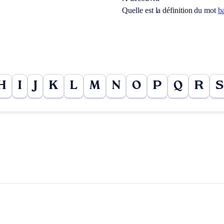
Quelle est la définition du mot
b
H
I
J
K
L
M
N
O
P
Q
R
S