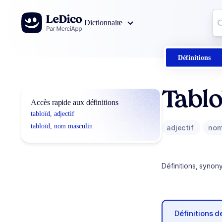
Aller au contenu
Co
Dictionnaire
0
r
Définitions
Tablo
Accès rapide aux définitions
tabloïd, adjectif
tabloïd, nom masculin
adjectif
nom
Définitions, synon
Définitions 