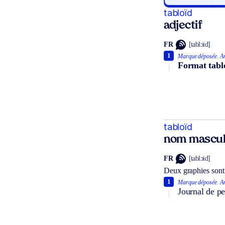
tabloïd
adjectif
FR
[tablɔid]
1
Marque déposée.
An
Format tabl
tabloïd
nom mascul
FR
[tablɔid]
Deux graphies sont
1
Marque déposée.
An
Journal de pe