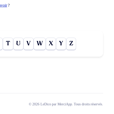
avoir
?
T
U
V
W
X
Y
Z
© 2026 LeDico par MerciApp. Tous droits réservés.