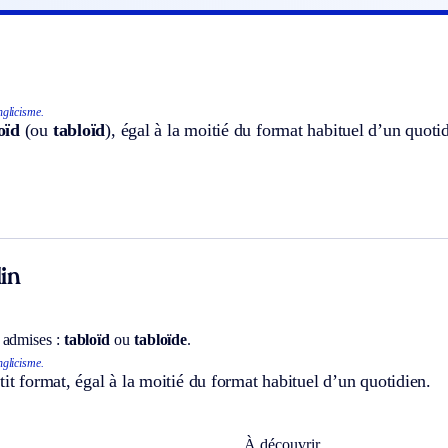
glicisme.
oïd
(ou
tabloïd
), égal à la moitié du format habituel d’un quoti
in
 admises :
tabloïd
ou
tabloïde
.
glicisme.
tit format, égal à la moitié du format habituel d’un quotidien.
À découvrir