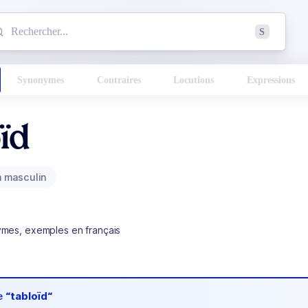
mmencez à chercher un mot dans le dictionnaire :
S
esults found.
Synonymes
Contraires
Locutions
Expressions
ïd
 masculin
ymes, exemples en français
de
“tabloïd“