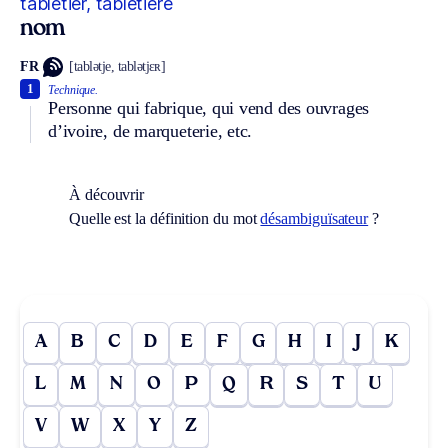
tabletier, tabletière
nom
FR
[tablətje, tablətjɛʀ]
1
Technique.
Personne qui fabrique, qui vend des ouvrages
d’ivoire, de marqueterie, etc.
À découvrir
Quelle est la définition du mot
désambiguïsateur
?
A
B
C
D
E
F
G
H
I
J
K
L
M
N
O
P
Q
R
S
T
U
V
W
X
Y
Z