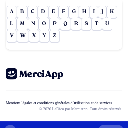
A
B
C
D
E
F
G
H
I
J
K
L
M
N
O
P
Q
R
S
T
U
V
W
X
Y
Z
Mentions légales et conditions générales d’utilisation et de services
© 2026 LeDico par MerciApp. Tous droits réservés.