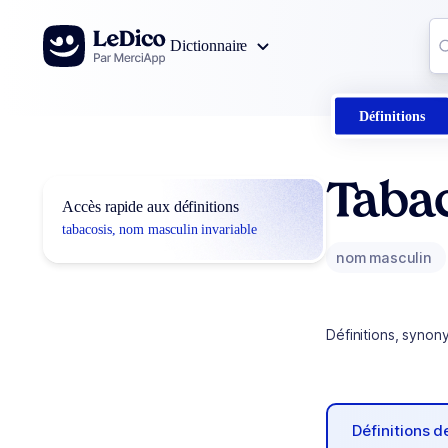
Aller au contenu
Co
Dictionnaire
0
r
Définitions
Taba
Accès rapide aux définitions
tabacosis, nom masculin invariable
nom masculin
Définitions, synon
Définitions 