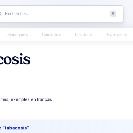
mmencez à chercher un mot dans le dictionnaire :
S
esults found.
Synonymes
Contraires
Locutions
Expressions
cosis
ymes, exemples en français
de
“tabacosis“