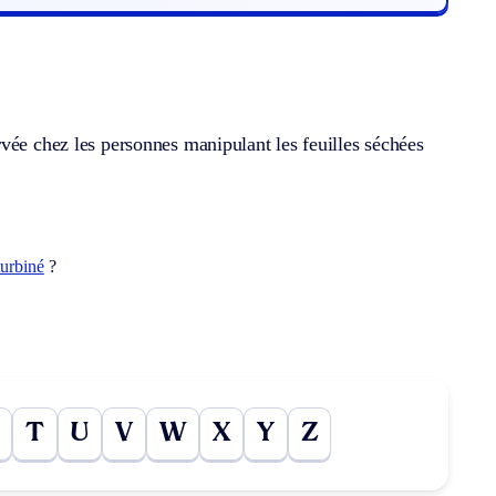
vée chez les personnes manipulant les feuilles séchées
turbiné
?
T
U
V
W
X
Y
Z