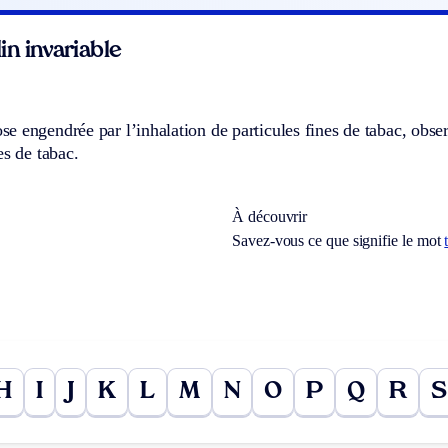
n invariable
 engendrée par l’inhalation de particules fines de tabac, obser
es de tabac.
À découvrir
Savez-vous ce que signifie le mot
H
I
J
K
L
M
N
O
P
Q
R
S