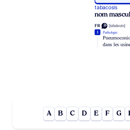
tabacosis
nom masculi
FR
[tabakozis]
1
Pathologie.
Pneumoconiose
dans les usin
A
B
C
D
E
F
G