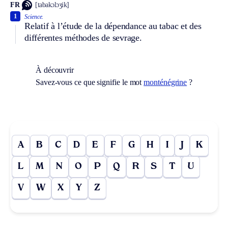
FR
[tabakɔlɔʒik]
1
Science.
Relatif à l’étude de la dépendance au tabac et des
différentes méthodes de sevrage.
À découvrir
Savez-vous ce que signifie le mot
monténégrine
?
A
B
C
D
E
F
G
H
I
J
K
L
M
N
O
P
Q
R
S
T
U
V
W
X
Y
Z