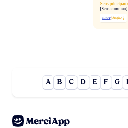
Sens principau
[Sens commun]
tuner
[Anglic.]
A
B
C
D
E
F
G