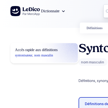
Aller au contenu
Co
Dictionnaire
0
r
Définitions
Synt
Accès rapide aux définitions
syntonisateur, nom masculin
nom masculin
Définitions, synon
Définitions 