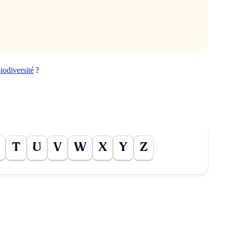
iodiversité
?
T
U
V
W
X
Y
Z