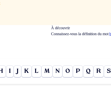
x
À découvrir
Connaissez-vous la définition du mot
b
H
I
J
K
L
M
N
O
P
Q
R
S