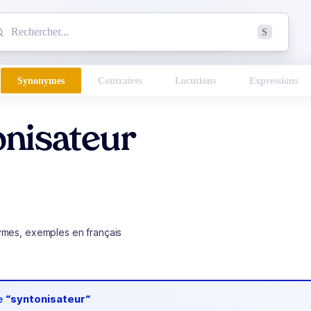
mmencez à chercher un mot dans le dictionnaire :
S
esults found.
Synonymes
Contraires
Locutions
Expressions
onisateur
ymes, exemples en français
de
“syntonisateur“