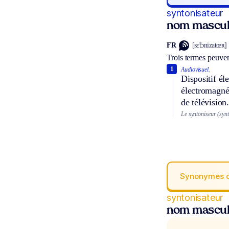
syntonisateur
nom mascul
FR
[sɛ̃tɔnizatœʀ]
Trois termes peuven
1
Audiovisuel.
Dispositif él
électromagnét
de télévision.
Le syntoniseur (synt
Synonymes 
syntonisateur
nom mascul