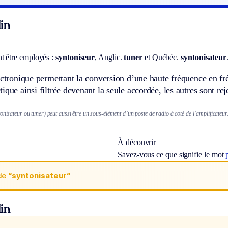
in
t être employés :
syntoniseur
,
Anglic.
tuner
et
Québéc.
syntonisateur
ectronique permettant la conversion d’une haute fréquence en f
ique ainsi filtrée devenant la seule accordée, les autres sont re
onisateur ou tuner) peut aussi être un sous-élément d’un poste de radio à coté de l’amplificateur
À découvrir
Savez-vous ce que signifie le mot
de
“syntonisateur“
in