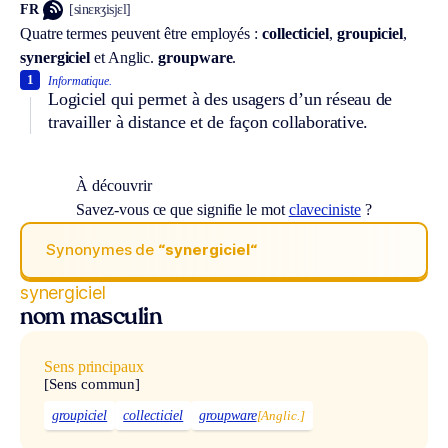
FR
[sinɛʀʒisjɛl]
Quatre termes peuvent être employés :
collecticiel
,
groupiciel
,
synergiciel
et
Anglic.
groupware
.
1
Informatique.
Logiciel qui permet à des usagers d’un réseau de
travailler à distance et de façon collaborative.
À découvrir
Savez-vous ce que signifie le mot
claveciniste
?
Synonymes de
“synergiciel“
synergiciel
nom masculin
Sens principaux
[Sens commun]
groupiciel
collecticiel
groupware
[Anglic.]