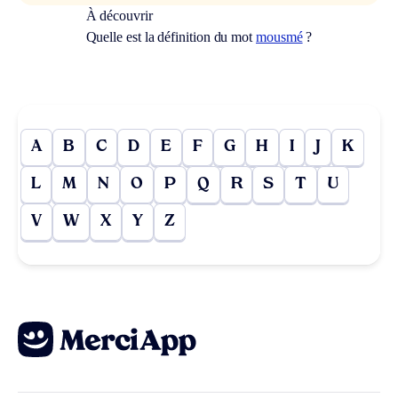
À découvrir
Quelle est la définition du mot
mousmé
?
A
B
C
D
E
F
G
H
I
J
K
L
M
N
O
P
Q
R
S
T
U
V
W
X
Y
Z