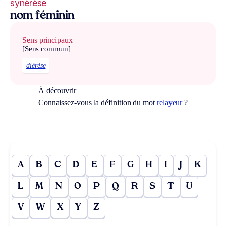
synérèse
nom féminin
Sens principaux
[Sens commun]
diérèse
À découvrir
Connaissez-vous la définition du mot
relayeur
?
A
B
C
D
E
F
G
H
I
J
K
L
M
N
O
P
Q
R
S
T
U
V
W
X
Y
Z