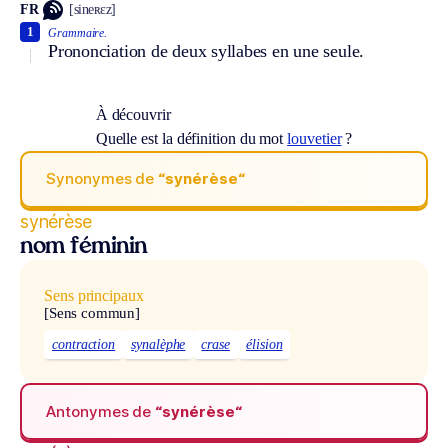
FR
[sineʀɛz]
1
Grammaire.
Prononciation de deux syllabes en une seule.
À découvrir
Quelle est la définition du mot
louvetier
?
Synonymes de
“synérèse“
synérèse
nom féminin
Sens principaux
[Sens commun]
contraction
synalèphe
crase
élision
Antonymes de
“synérèse“