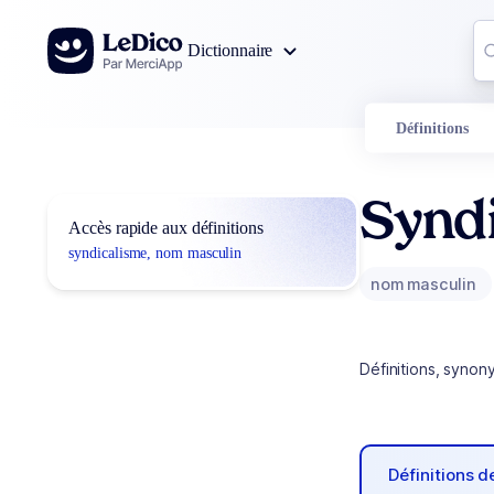
Aller au contenu
Co
Dictionnaire
0
r
Définitions
Synd
Accès rapide aux définitions
syndicalisme, nom masculin
nom masculin
Définitions, synon
Définitions 