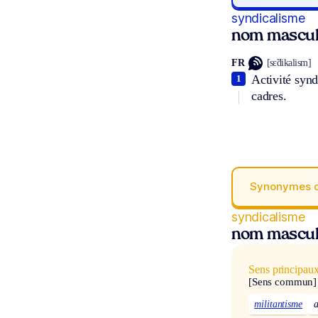
syndicalisme
nom mascul
FR
[sɛ̃dikalism]
Activité synd
1
cadres.
Synonymes 
syndicalisme
nom mascul
Sens principau
[Sens commun]
militantisme