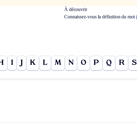
À découvrir
Connaissez-vous la définition du mot
H
I
J
K
L
M
N
O
P
Q
R
S