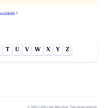
incrédulité
?
T
U
V
W
X
Y
Z
© 2026 LeDico par MerciApp. Tous droits réservés.