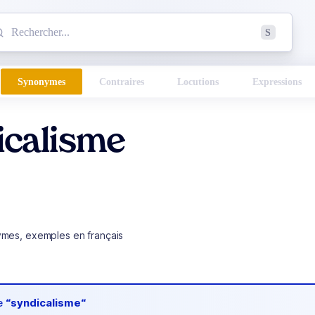
mmencez à chercher un mot dans le dictionnaire :
S
esults found.
Synonymes
Contraires
Locutions
Expressions
icalisme
ymes, exemples en français
de
“syndicalisme“