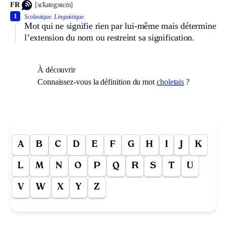
FR
[sɛ̃kategɔʀɛm]
1
Scolastique.
Linguistique.
Mot qui ne signifie rien par lui-même mais détermine
l’extension du nom ou restreint sa signification.
À découvrir
Connaissez-vous la définition du mot
choletais
?
A
B
C
D
E
F
G
H
I
J
K
L
M
N
O
P
Q
R
S
T
U
V
W
X
Y
Z